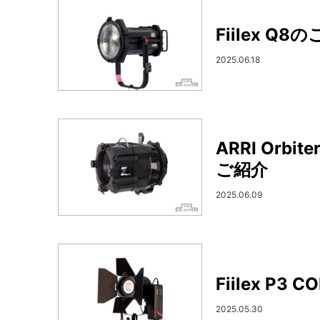
Fiilex Q8
2025.06.18
ARRI Or
ご紹介
2025.06.09
Fiilex P3
2025.05.30