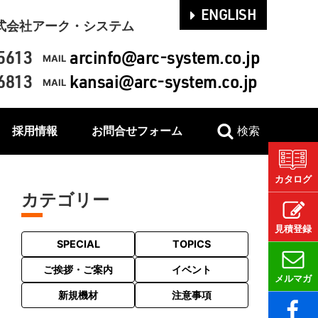
ENGLISH
式会社アーク・システム
5613
arcinfo@arc-system.co.jp
MAIL
6813
kansai@arc-system.co.jp
MAIL
採用情報
お問合せフォーム
検索
カタログ
カテゴリー
見積登録
SPECIAL
TOPICS
ご挨拶・ご案内
イベント
メルマガ
新規機材
注意事項