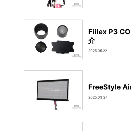
Fiilex 
介
2025.05.22
FreeStyl
2025.03.27