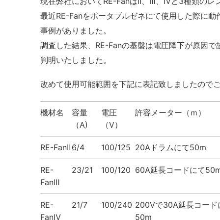
現在弊社においてRE-FanはⅡ、Ⅲ、Ⅳと3種類の
最近RE-Fanをポータブルゼネにて使用した際に
事例がありました。
調査した結果、RE-Fanの基盤は電圧降下が原因
判明いたしました。
改めて使用可能範囲を下記に表記致しましたので
機材名
容量
電圧
許容メーター（ｍ）
（A)
（V）
RE-FanⅡ
6/4
100/125
20Aドラムにて50m
RE-
23/21
100/120
60A延長コードにて50
FanⅢ
RE-
21/7
100/240
200Vで30A延長コー
FanⅣ
50m