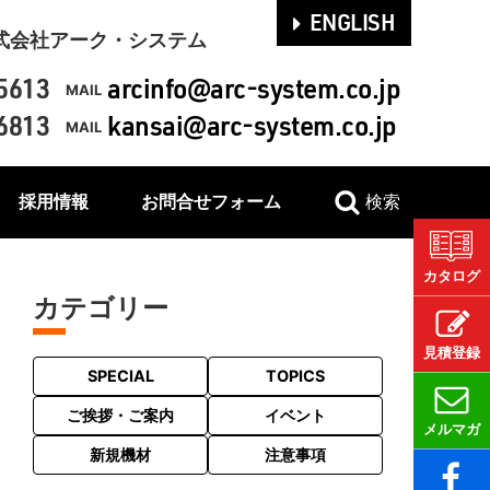
ENGLISH
式会社アーク・システム
5613
arcinfo@arc-system.co.jp
MAIL
6813
kansai@arc-system.co.jp
MAIL
採用情報
お問合せフォーム
検索
カタログ
カテゴリー
見積登録
SPECIAL
TOPICS
ご挨拶・ご案内
イベント
メルマガ
新規機材
注意事項