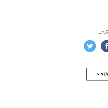
この
> N