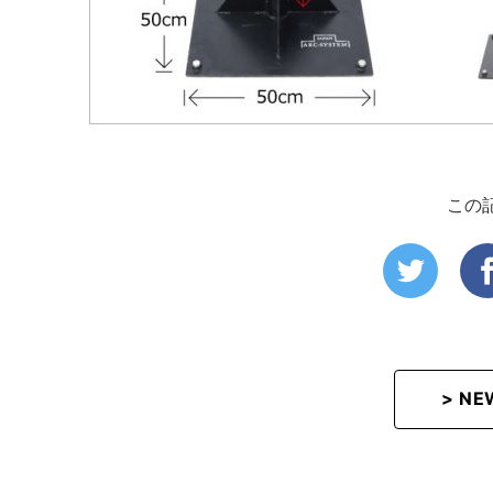
この
> N