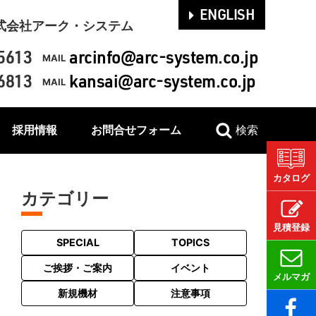
ENGLISH
式会社アーク・システム
5613
arcinfo@arc-system.co.jp
MAIL
6813
kansai@arc-system.co.jp
MAIL
採用情報
お問合せフォーム
検索
カタログ
カテゴリー
見積登録
SPECIAL
TOPICS
ご挨拶・ご案内
イベント
メルマガ
新規機材
注意事項