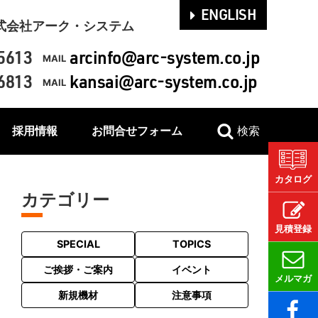
ENGLISH
式会社アーク・システム
5613
arcinfo@arc-system.co.jp
MAIL
6813
kansai@arc-system.co.jp
MAIL
採用情報
お問合せフォーム
検索
カタログ
カテゴリー
見積登録
SPECIAL
TOPICS
ご挨拶・ご案内
イベント
メルマガ
新規機材
注意事項