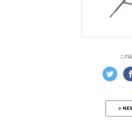
この
> N