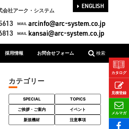
ENGLISH
式会社アーク・システム
5613
arcinfo@arc-system.co.jp
MAIL
6813
kansai@arc-system.co.jp
MAIL
採用情報
お問合せフォーム
検索
カタログ
カテゴリー
見積登録
SPECIAL
TOPICS
ご挨拶・ご案内
イベント
メルマガ
新規機材
注意事項