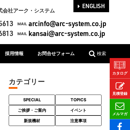
ENGLISH
式会社アーク・システム
5613
arcinfo@arc-system.co.jp
MAIL
6813
kansai@arc-system.co.jp
MAIL
採用情報
お問合せフォーム
検索
カタログ
カテゴリー
見積登録
SPECIAL
TOPICS
ご挨拶・ご案内
イベント
メルマガ
新規機材
注意事項