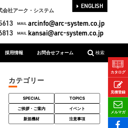
ENGLISH
式会社アーク・システム
5613
arcinfo@arc-system.co.jp
MAIL
6813
kansai@arc-system.co.jp
MAIL
採用情報
お問合せフォーム
検索
カタログ
カテゴリー
見積登録
SPECIAL
TOPICS
ご挨拶・ご案内
イベント
メルマガ
新規機材
注意事項