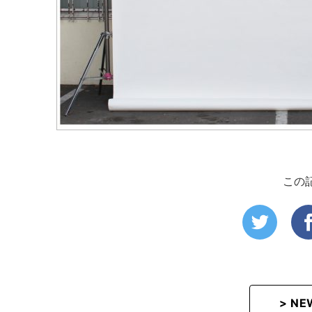
この
> N