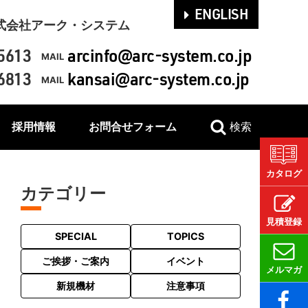
ENGLISH
式会社アーク・システム
5613
arcinfo@arc-system.co.jp
MAIL
6813
kansai@arc-system.co.jp
MAIL
採用情報
お問合せフォーム
検索
カタログ
カテゴリー
見積登録
SPECIAL
TOPICS
ご挨拶・ご案内
イベント
メルマガ
新規機材
注意事項