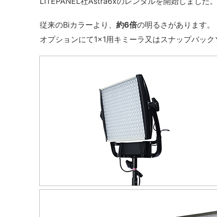
LITEPANEL社Astra6xのレンタルを開始しました
従来のBiカラーより、
約6倍
の明るさがあります。
オプションにて1×1用キミーラ又はスナップバック