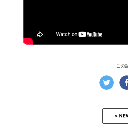
この
> N