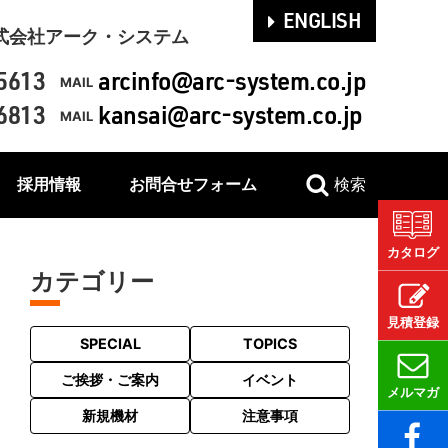
ENGLISH
式会社アーク・システム
5613
arcinfo@arc-system.co.jp
MAIL
6813
kansai@arc-system.co.jp
MAIL
採用情報
お問合せフォーム
検索
カタログ
カテゴリー
見積登録
SPECIAL
TOPICS
ご挨拶・ご案内
イベント
メルマガ
新規機材
注意事項