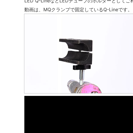
LED Q-LineなどLEDチューブのホルダーとして
動画は、MQクランプで固定しているQ-Lineです。