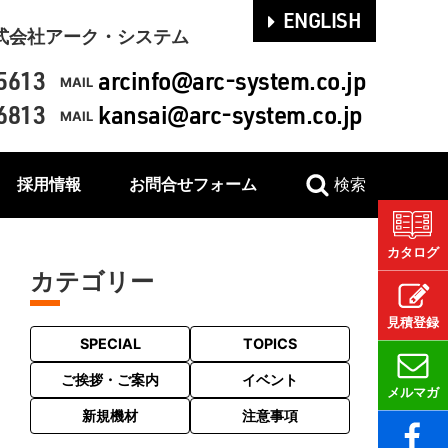
ENGLISH
式会社アーク・システム
5613
arcinfo@arc-system.co.jp
MAIL
6813
kansai@arc-system.co.jp
MAIL
採用情報
お問合せフォーム
検索
カタログ
カテゴリー
見積登録
SPECIAL
TOPICS
ご挨拶・ご案内
イベント
メルマガ
新規機材
注意事項