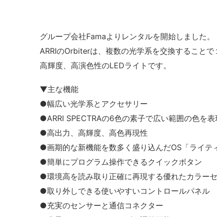
グループ会社Famaよりレンタルを開始しました。
ARRIのOrbiterは、複数の光学系を交換する
高輝度、高演色性のLEDライトです。
▼主な機能
●幅広い光学系とアクセサリー
●ARRI SPECTRAの6色の素子で広い範囲の色を表
●高出力、高輝度、高色再現性
●画期的な新機能を数多く盛り込んだOS「ライティ
●簡単にプログラム操作できるクイックボタン
●環境高を読み取り正確に再現する優れたカラー
●取り外しできる使いやすいコントロールパネル
●充実のセンサーと通信コネクター