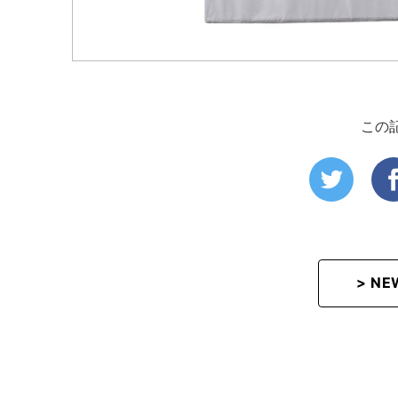
この
> N