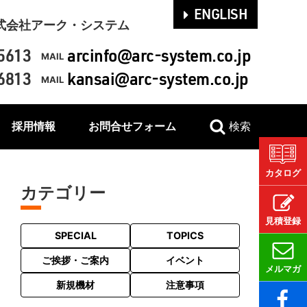
ENGLISH
式会社アーク・システム
5613
arcinfo@arc-system.co.jp
MAIL
6813
kansai@arc-system.co.jp
MAIL
採用情報
お問合せフォーム
検索
カタログ
カテゴリー
見積登録
SPECIAL
TOPICS
ご挨拶・ご案内
イベント
メルマガ
新規機材
注意事項