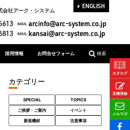
ENGLISH
式会社アーク・システム
5613
arcinfo@arc-system.co.jp
MAIL
6813
kansai@arc-system.co.jp
MAIL
採用情報
お問合せフォーム
検索
カタログ
カテゴリー
見積登録
SPECIAL
TOPICS
ご挨拶・ご案内
イベント
メルマガ
新規機材
注意事項