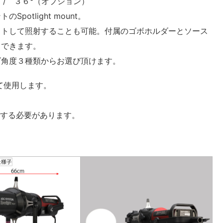
）/ ３６°（オプション）
otlight mount。
ットして照射することも可能。付属のゴボホルダーとソース
もできます。
ズ角度３種類からお選び頂けます。
せて使用します。
注する必要があります。