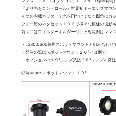
レンズ １９°（オプション）/ ２６°（標準装備
「より光をコントロール」世界初ボーエンズマウントのSp
４つの内蔵カッターで光を円だけでなく四角にカ
フォー用のネタセット１０６で様々な模様の投影
前面にはフィルターホルダー付。照射範囲はレン
・LS300/600兼用スポットマウントと組み合わ
・発注の際はスポットマウント２６°とは別で
オプションの１９°レンズ又は３６°レンズを発
◎Aputure スポットマウント １９°