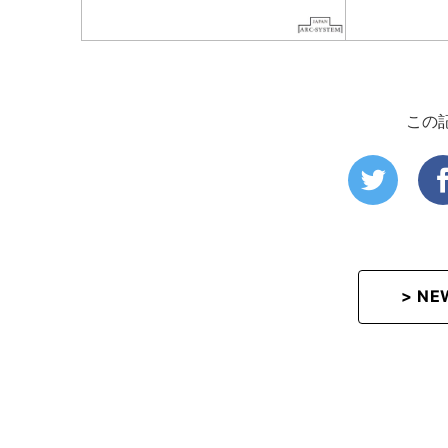
この
> N