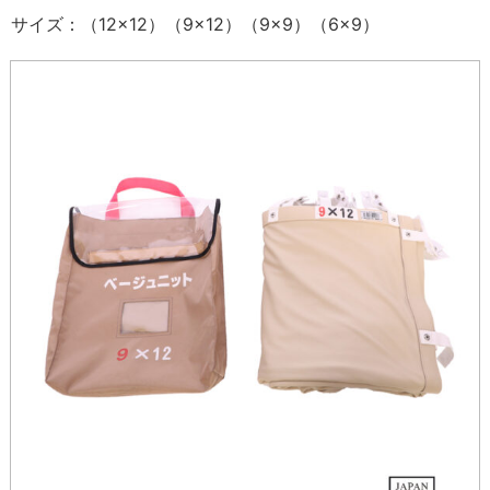
サイズ：（12×12）（9×12）（9×9）（6×9）