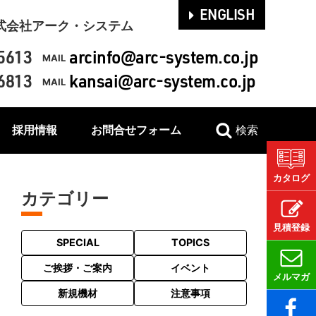
ENGLISH
式会社アーク・システム
5613
arcinfo@arc-system.co.jp
MAIL
6813
kansai@arc-system.co.jp
MAIL
採用情報
お問合せフォーム
検索
カタログ
カテゴリー
見積登録
SPECIAL
TOPICS
ご挨拶・ご案内
イベント
メルマガ
新規機材
注意事項