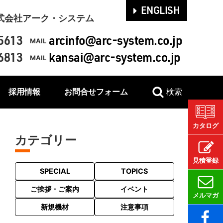
ENGLISH
式会社アーク・システム
5613
arcinfo@arc-system.co.jp
MAIL
6813
kansai@arc-system.co.jp
MAIL
採用情報
お問合せフォーム
検索
カタログ
カテゴリー
見積登録
SPECIAL
TOPICS
ご挨拶・ご案内
イベント
メルマガ
新規機材
注意事項